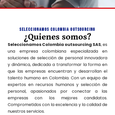
Seleccionamos Colombia Outsourcing
Somos la solución que busca su negoció
¿Quienes somos?
Somos especialistas en soluciones de selección de
Seleccionamos Colombia outsourcing SAS
, es
personal. Transformamos la forma en que las
una empresa colombiana especializada en
empresas encuentran y desarrollan el talento humano
soluciones de selección de personal innovadora
en toda Colombia.
y dinámica, dedicada a transformar la forma en
que las empresas encuentran y desarrollan el
PÓNGASE EN CONTACTO
talento humano en Colombia. Con un equipo de
expertos en recursos humanos y selección de
personal, apasionados por conectar a las
empresas con los mejores candidatos.
Comprometidos con la excelencia y la calidad de
nuestros servicios.