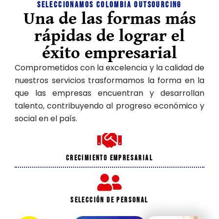
t
Seleccionamos Colombia Outsourcing
l
n
Una de las formas más
i
i
e
v
c
rápidas de lograr el
i
o
i
c
T
éxito empresarial
m
i
e
o
Comprometidos con la excelencia y la calidad de
f
c
d
e
nuestros servicios trasformamos la forma en la
n
s
o
que las empresas encuentran y desarrollan
o
a
C
l
talento, contribuyendo al progreso económico y
t
s
o
i
social en el país.
a
g
s
i
í
i
c
a
V
n
Crecimiento empresarial
G
e
e
t
r
e
e
Selección de personal
p
n
m
c