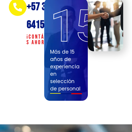
15
+57 311
o
i
C
a
l
?
6415478
S
O
M
¡Contácteno
I
s ahora!
D
Más de 15
E
M
años de
E
experiencia
U
Q
en
¿
selección
de personal