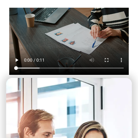
l
a
i
r
a
s
e
r
p